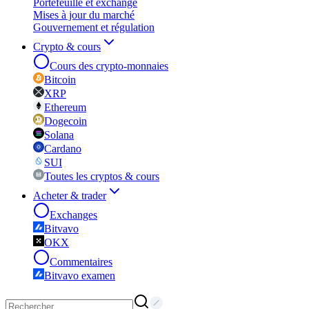
Portefeuille et exchange
Mises à jour du marché
Gouvernement et régulation
Crypto & cours
Cours des crypto-monnaies
Bitcoin
XRP
Ethereum
Dogecoin
Solana
Cardano
SUI
Toutes les cryptos & cours
Acheter & trader
Exchanges
Bitvavo
OKX
Commentaires
Bitvavo examen