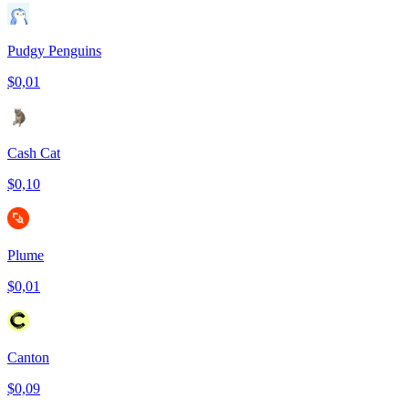
Pudgy Penguins
$0,01
Cash Cat
$0,10
Plume
$0,01
Canton
$0,09