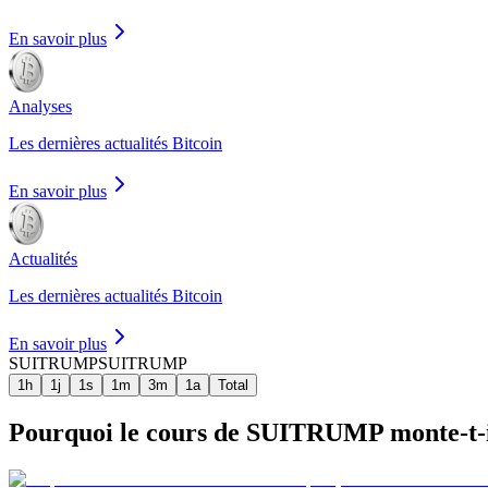
En savoir plus
Analyses
Les dernières actualités Bitcoin
En savoir plus
Actualités
Les dernières actualités Bitcoin
En savoir plus
SUITRUMP
SUITRUMP
1h
1j
1s
1m
3m
1a
Total
Pourquoi le cours de SUITRUMP monte-t-il 