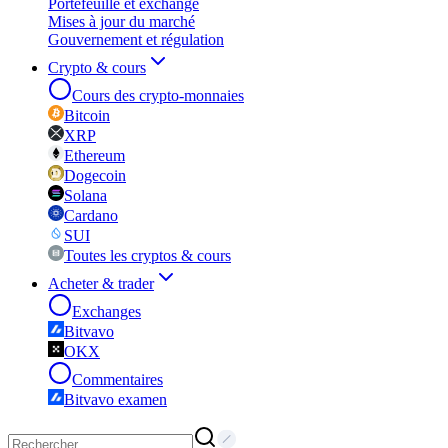
Portefeuille et exchange
Mises à jour du marché
Gouvernement et régulation
Crypto & cours
Cours des crypto-monnaies
Bitcoin
XRP
Ethereum
Dogecoin
Solana
Cardano
SUI
Toutes les cryptos & cours
Acheter & trader
Exchanges
Bitvavo
OKX
Commentaires
Bitvavo examen