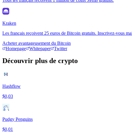
Tous les français reçoivent 1 million de coins SHIB gratuits.
Kraken
Les français reçoivent 25 euros de Bitcoin gratuits. Inscrivez-vous ma
Acheter avantageusement du Bitcoin
Homepage
Whitepaper
Twitter
Découvrir plus de crypto
Hashflow
$0,03
Pudgy Penguins
$0,01