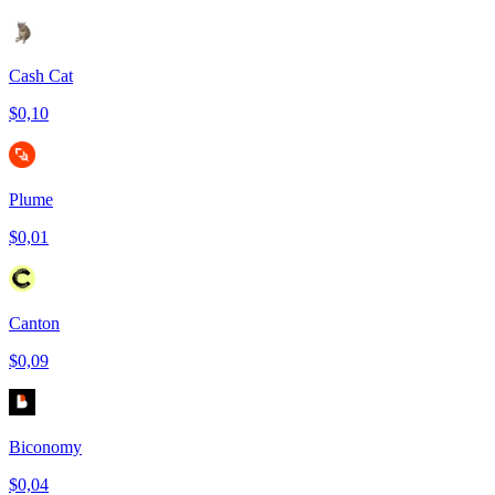
Cash Cat
$0,10
Plume
$0,01
Canton
$0,09
Biconomy
$0,04