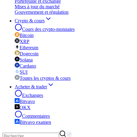
Portefeuille et exchange
Mises à jour du marché
Gouvernement et régulation
Crypto & cours
Cours des crypto-monnaies
Bitcoin
XRP
Ethereum
Dogecoin
Solana
Cardano
SUI
Toutes les cryptos & cours
Acheter & trader
Exchanges
Bitvavo
OKX
Commentaires
Bitvavo examen