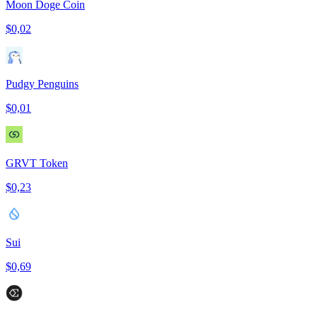
Moon Doge Coin
$0,02
Pudgy Penguins
$0,01
GRVT Token
$0,23
Sui
$0,69