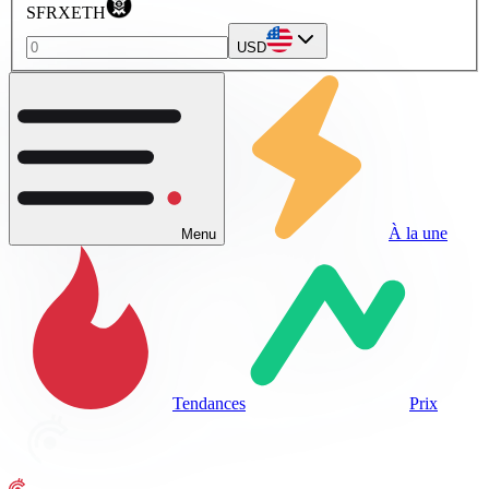
SFRXETH
USD
À la une
Menu
Tendances
Prix