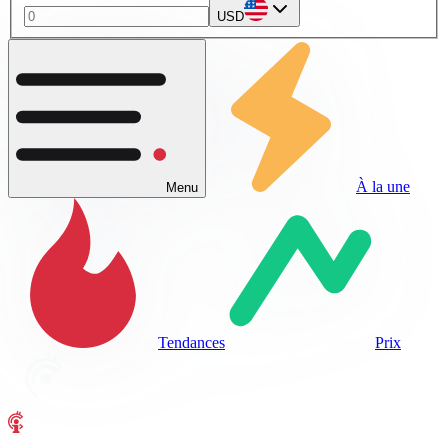
USD
À la une
Menu
Tendances
Prix