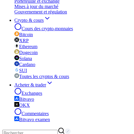
Portefeuille et exchange
Mises à jour du marché
Gouvernement et régulation
Crypto & cours
Cours des crypto-monnaies
Bitcoin
XRP
Ethereum
Dogecoin
Solana
Cardano
SUI
Toutes les cryptos & cours
Acheter & trader
Exchanges
Bitvavo
OKX
Commentaires
Bitvavo examen