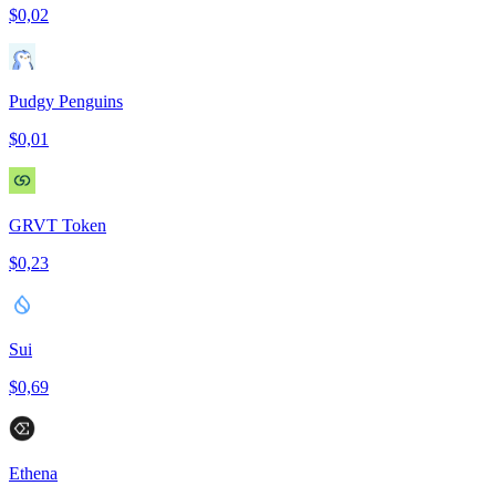
$0,02
Pudgy Penguins
$0,01
GRVT Token
$0,23
Sui
$0,69
Ethena