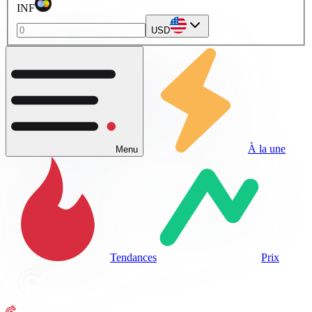
INF
USD
À la une
Menu
Tendances
Prix