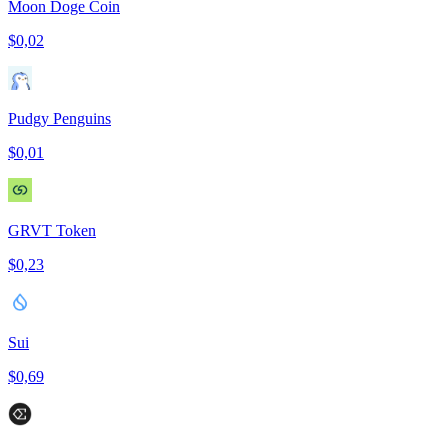
Moon Doge Coin
$0,02
Pudgy Penguins
$0,01
GRVT Token
$0,23
Sui
$0,69