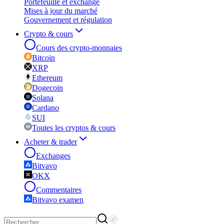
Portefeuille et exchange
Mises à jour du marché
Gouvernement et régulation
Crypto & cours
Cours des crypto-monnaies
Bitcoin
XRP
Ethereum
Dogecoin
Solana
Cardano
SUI
Toutes les cryptos & cours
Acheter & trader
Exchanges
Bitvavo
OKX
Commentaires
Bitvavo examen