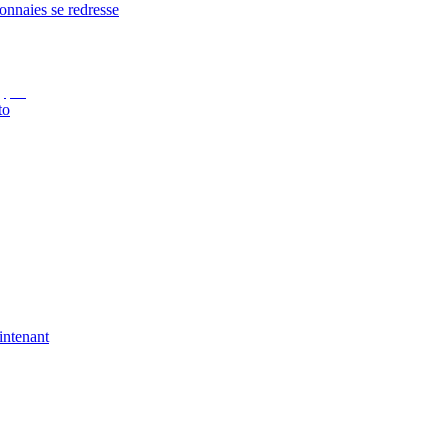
onnaies se redresse
to
intenant