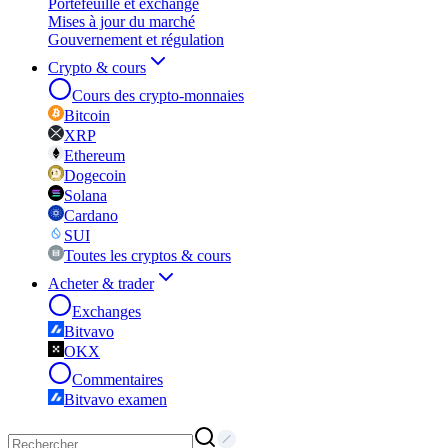
Portefeuille et exchange
Mises à jour du marché
Gouvernement et régulation
Crypto & cours
Cours des crypto-monnaies
Bitcoin
XRP
Ethereum
Dogecoin
Solana
Cardano
SUI
Toutes les cryptos & cours
Acheter & trader
Exchanges
Bitvavo
OKX
Commentaires
Bitvavo examen