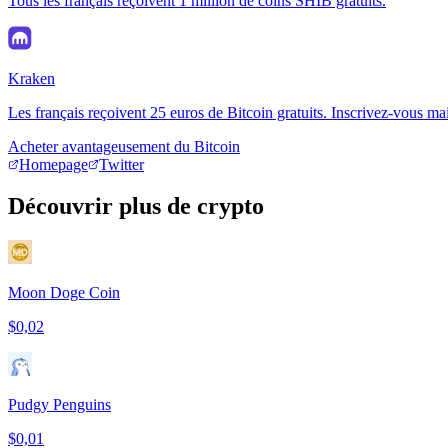
Tous les français reçoivent 1 million de coins SHIB gratuits.
Kraken
Les français reçoivent 25 euros de Bitcoin gratuits. Inscrivez-vous ma
Acheter avantageusement du Bitcoin
Homepage
Twitter
Découvrir plus de crypto
Moon Doge Coin
$0,02
Pudgy Penguins
$0,01