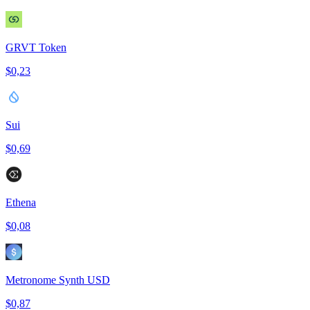
GRVT Token
$0,23
Sui
$0,69
Ethena
$0,08
Metronome Synth USD
$0,87