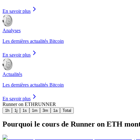
En savoir plus
Analyses
Les dernières actualités Bitcoin
En savoir plus
Actualités
Les dernières actualités Bitcoin
En savoir plus
Runner on ETH
RUNNER
1h
1j
1s
1m
3m
1a
Total
Pourquoi le cours de Runner on ETH monte-t