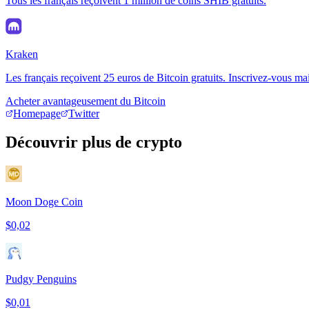
Tous les français reçoivent 1 million de coins SHIB gratuits.
Kraken
Les français reçoivent 25 euros de Bitcoin gratuits. Inscrivez-vous ma
Acheter avantageusement du Bitcoin
Homepage
Twitter
Découvrir plus de crypto
Moon Doge Coin
$0,02
Pudgy Penguins
$0,01