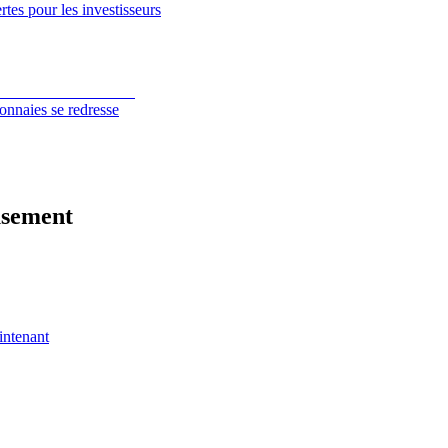
tes pour les investisseurs
onnaies se redresse
usement
intenant