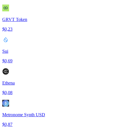
GRVT Token
$0,23
Sui
$0,69
Ethena
$0,08
Metronome Synth USD
$0,87