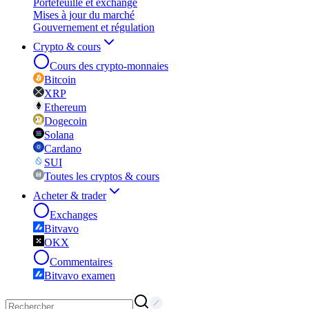
Portefeuille et exchange
Mises à jour du marché
Gouvernement et régulation
Crypto & cours
Cours des crypto-monnaies
Bitcoin
XRP
Ethereum
Dogecoin
Solana
Cardano
SUI
Toutes les cryptos & cours
Acheter & trader
Exchanges
Bitvavo
OKX
Commentaires
Bitvavo examen