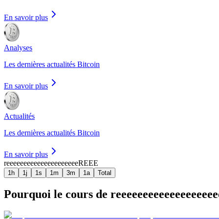
En savoir plus
Analyses
Les dernières actualités Bitcoin
En savoir plus
Actualités
Les dernières actualités Bitcoin
En savoir plus
reeeeeeeeeeeeeeeeeeeee
REEE
1h
1j
1s
1m
3m
1a
Total
Pourquoi le cours de reeeeeeeeeeeeeeeeeeee