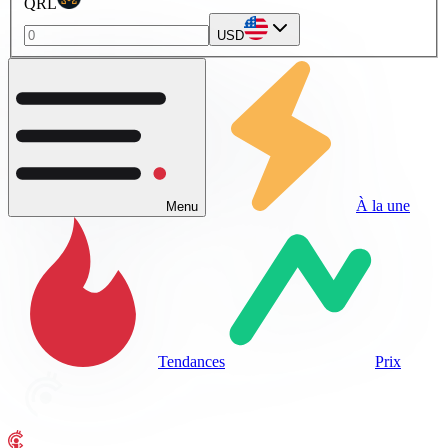
QRL
USD
À la une
Menu
Tendances
Prix