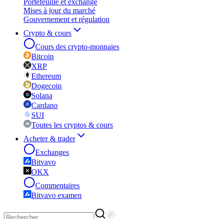
Portefeuille et exchange
Mises à jour du marché
Gouvernement et régulation
Crypto & cours
Cours des crypto-monnaies
Bitcoin
XRP
Ethereum
Dogecoin
Solana
Cardano
SUI
Toutes les cryptos & cours
Acheter & trader
Exchanges
Bitvavo
OKX
Commentaires
Bitvavo examen