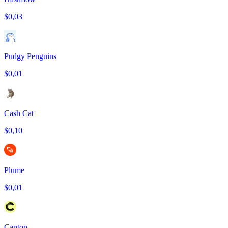
$0,03
Pudgy Penguins
$0,01
Cash Cat
$0,10
Plume
$0,01
Canton