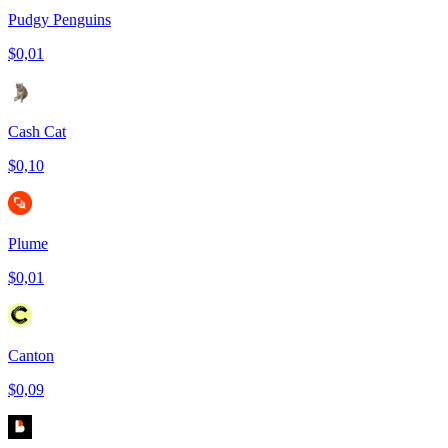
Pudgy Penguins
$0,01
Cash Cat
$0,10
Plume
$0,01
Canton
$0,09