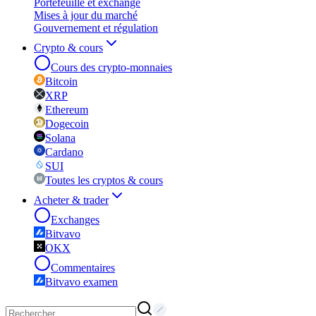
Portefeuille et exchange
Mises à jour du marché
Gouvernement et régulation
Crypto & cours
Cours des crypto-monnaies
Bitcoin
XRP
Ethereum
Dogecoin
Solana
Cardano
SUI
Toutes les cryptos & cours
Acheter & trader
Exchanges
Bitvavo
OKX
Commentaires
Bitvavo examen