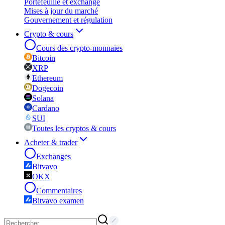
Portefeuille et exchange
Mises à jour du marché
Gouvernement et régulation
Crypto & cours
Cours des crypto-monnaies
Bitcoin
XRP
Ethereum
Dogecoin
Solana
Cardano
SUI
Toutes les cryptos & cours
Acheter & trader
Exchanges
Bitvavo
OKX
Commentaires
Bitvavo examen