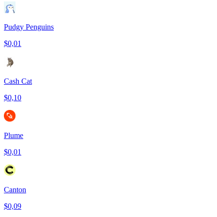
Pudgy Penguins
$0,01
Cash Cat
$0,10
Plume
$0,01
Canton
$0,09