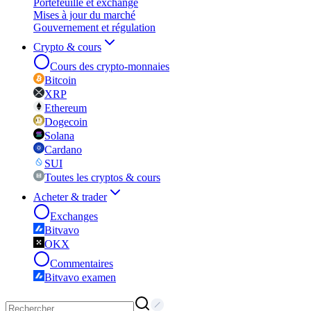
Portefeuille et exchange
Mises à jour du marché
Gouvernement et régulation
Crypto & cours
Cours des crypto-monnaies
Bitcoin
XRP
Ethereum
Dogecoin
Solana
Cardano
SUI
Toutes les cryptos & cours
Acheter & trader
Exchanges
Bitvavo
OKX
Commentaires
Bitvavo examen