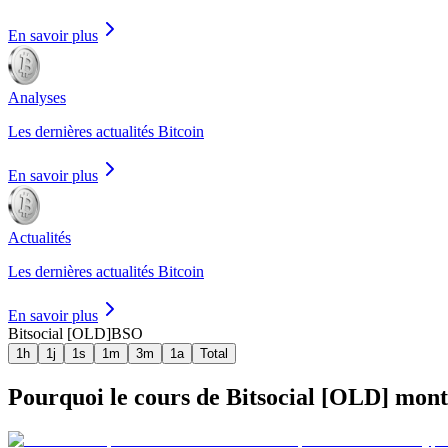
En savoir plus
Analyses
Les dernières actualités Bitcoin
En savoir plus
Actualités
Les dernières actualités Bitcoin
En savoir plus
Bitsocial [OLD]
BSO
1h
1j
1s
1m
3m
1a
Total
Pourquoi le cours de Bitsocial [OLD] monte-