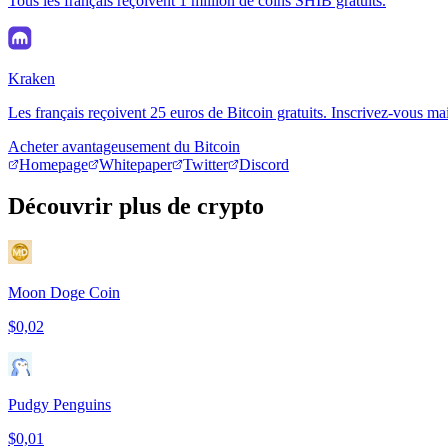
Tous les français reçoivent 1 million de coins SHIB gratuits.
Kraken
Les français reçoivent 25 euros de Bitcoin gratuits. Inscrivez-vous ma
Acheter avantageusement du Bitcoin
Homepage
Whitepaper
Twitter
Discord
Découvrir plus de crypto
Moon Doge Coin
$0,02
Pudgy Penguins
$0,01