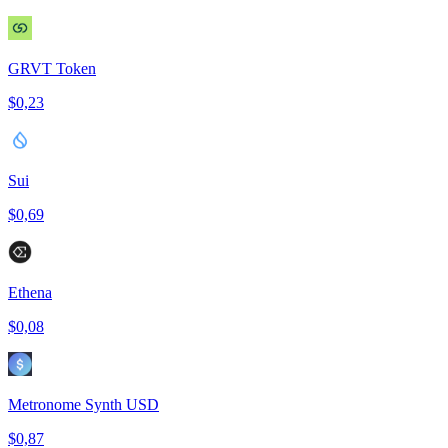
GRVT Token
$0,23
Sui
$0,69
Ethena
$0,08
Metronome Synth USD
$0,87