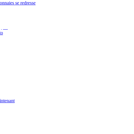
onnaies se redresse
to
intenant