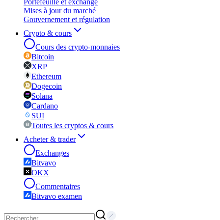
Portefeuille et exchange
Mises à jour du marché
Gouvernement et régulation
Crypto & cours
Cours des crypto-monnaies
Bitcoin
XRP
Ethereum
Dogecoin
Solana
Cardano
SUI
Toutes les cryptos & cours
Acheter & trader
Exchanges
Bitvavo
OKX
Commentaires
Bitvavo examen