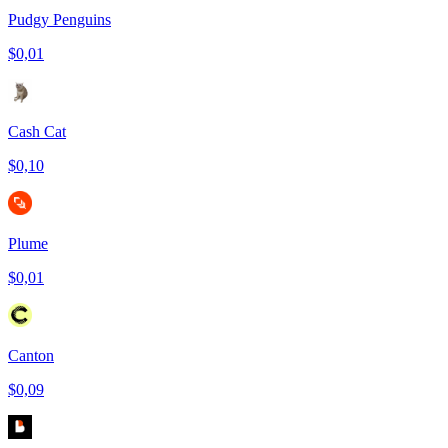
Pudgy Penguins
$0,01
Cash Cat
$0,10
Plume
$0,01
Canton
$0,09