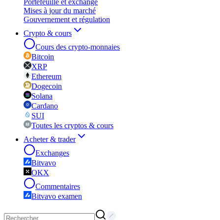
Portefeuille et exchange
Mises à jour du marché
Gouvernement et régulation
Crypto & cours
Cours des crypto-monnaies
Bitcoin
XRP
Ethereum
Dogecoin
Solana
Cardano
SUI
Toutes les cryptos & cours
Acheter & trader
Exchanges
Bitvavo
OKX
Commentaires
Bitvavo examen