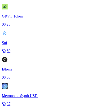
GRVT Token
$0,23
Sui
$0,69
Ethena
$0,08
Metronome Synth USD
$0,87