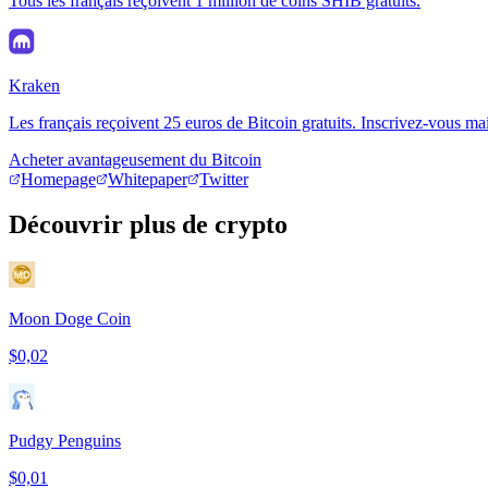
Tous les français reçoivent 1 million de coins SHIB gratuits.
Kraken
Les français reçoivent 25 euros de Bitcoin gratuits. Inscrivez-vous ma
Acheter avantageusement du Bitcoin
Homepage
Whitepaper
Twitter
Découvrir plus de crypto
Moon Doge Coin
$0,02
Pudgy Penguins
$0,01