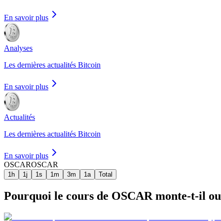
En savoir plus
Analyses
Les dernières actualités Bitcoin
En savoir plus
Actualités
Les dernières actualités Bitcoin
En savoir plus
OSCAR
OSCAR
1h
1j
1s
1m
3m
1a
Total
Pourquoi le cours de OSCAR monte-t-il ou b