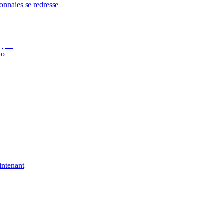
onnaies se redresse
to
intenant