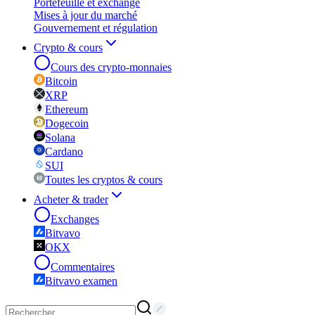
Portefeuille et exchange
Mises à jour du marché
Gouvernement et régulation
Crypto & cours
Cours des crypto-monnaies
Bitcoin
XRP
Ethereum
Dogecoin
Solana
Cardano
SUI
Toutes les cryptos & cours
Acheter & trader
Exchanges
Bitvavo
OKX
Commentaires
Bitvavo examen