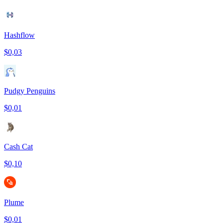
Hashflow
$0,03
Pudgy Penguins
$0,01
Cash Cat
$0,10
Plume
$0,01