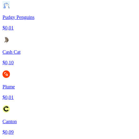
Pudgy Penguins
$0,01
Cash Cat
$0,10
Plume
$0,01
Canton
$0,09