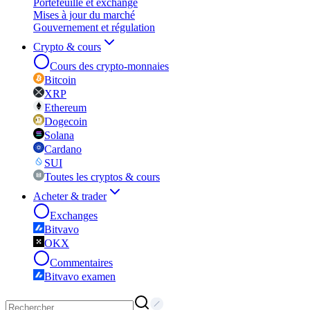
Portefeuille et exchange
Mises à jour du marché
Gouvernement et régulation
Crypto & cours
Cours des crypto-monnaies
Bitcoin
XRP
Ethereum
Dogecoin
Solana
Cardano
SUI
Toutes les cryptos & cours
Acheter & trader
Exchanges
Bitvavo
OKX
Commentaires
Bitvavo examen