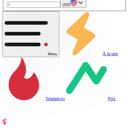
USD
À la une
Menu
Tendances
Prix