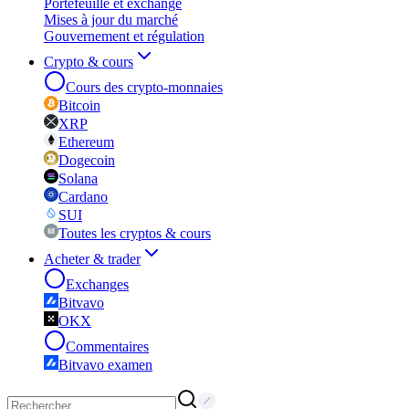
Portefeuille et exchange
Mises à jour du marché
Gouvernement et régulation
Crypto & cours
Cours des crypto-monnaies
Bitcoin
XRP
Ethereum
Dogecoin
Solana
Cardano
SUI
Toutes les cryptos & cours
Acheter & trader
Exchanges
Bitvavo
OKX
Commentaires
Bitvavo examen