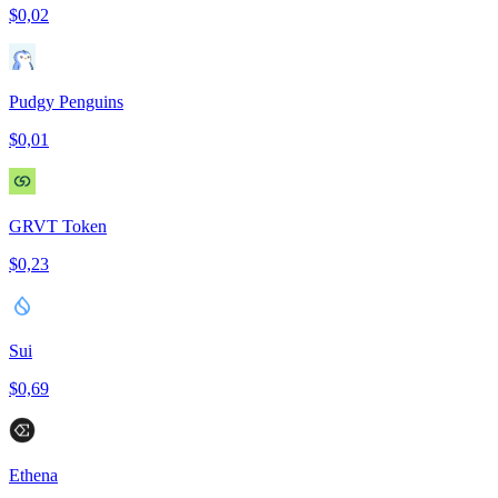
$0,02
Pudgy Penguins
$0,01
GRVT Token
$0,23
Sui
$0,69
Ethena