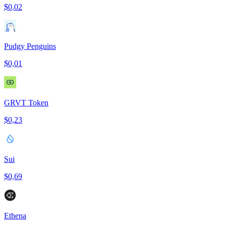
$0,02
Pudgy Penguins
$0,01
GRVT Token
$0,23
Sui
$0,69
Ethena