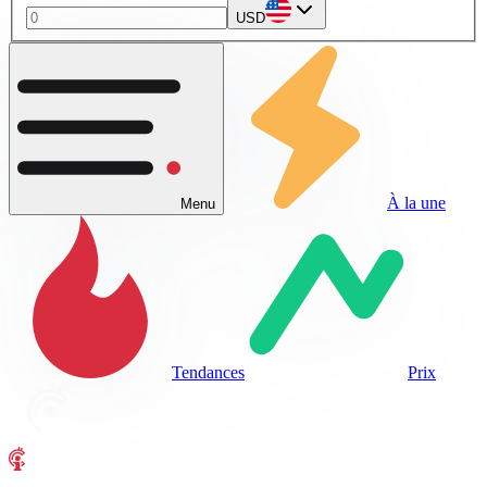
USD
À la une
Menu
Tendances
Prix