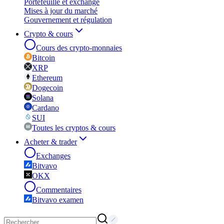
Portefeuille et exchange
Mises à jour du marché
Gouvernement et régulation
Crypto & cours
Cours des crypto-monnaies
Bitcoin
XRP
Ethereum
Dogecoin
Solana
Cardano
SUI
Toutes les cryptos & cours
Acheter & trader
Exchanges
Bitvavo
OKX
Commentaires
Bitvavo examen