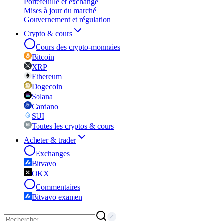
Portefeuille et exchange
Mises à jour du marché
Gouvernement et régulation
Crypto & cours
Cours des crypto-monnaies
Bitcoin
XRP
Ethereum
Dogecoin
Solana
Cardano
SUI
Toutes les cryptos & cours
Acheter & trader
Exchanges
Bitvavo
OKX
Commentaires
Bitvavo examen