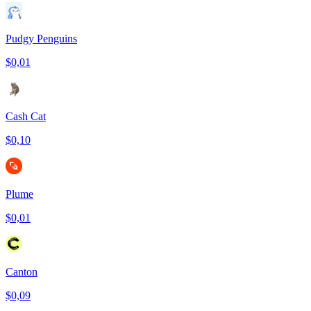
Pudgy Penguins
$0,01
Cash Cat
$0,10
Plume
$0,01
Canton
$0,09