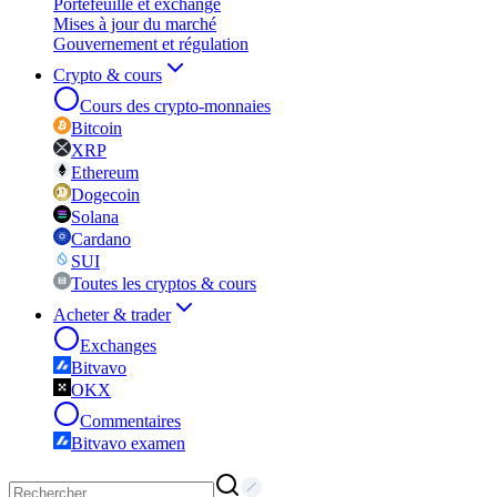
Portefeuille et exchange
Mises à jour du marché
Gouvernement et régulation
Crypto & cours
Cours des crypto-monnaies
Bitcoin
XRP
Ethereum
Dogecoin
Solana
Cardano
SUI
Toutes les cryptos & cours
Acheter & trader
Exchanges
Bitvavo
OKX
Commentaires
Bitvavo examen