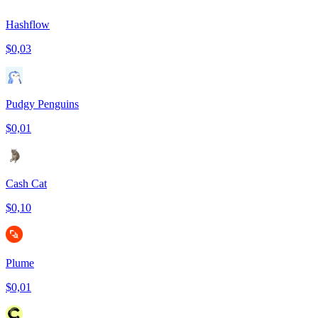
Hashflow
$0,03
Pudgy Penguins
$0,01
Cash Cat
$0,10
Plume
$0,01