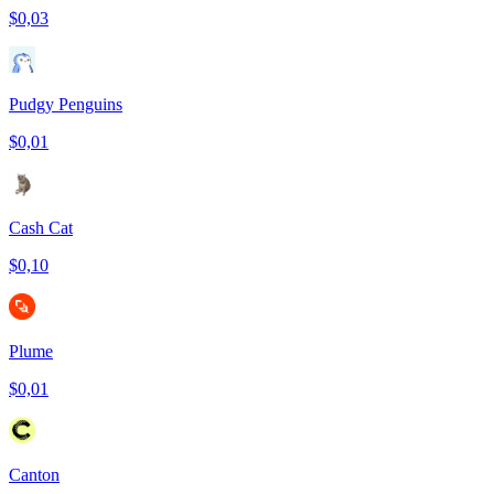
$0,03
Pudgy Penguins
$0,01
Cash Cat
$0,10
Plume
$0,01
Canton