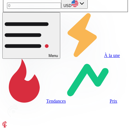
USD
À la une
Menu
Tendances
Prix