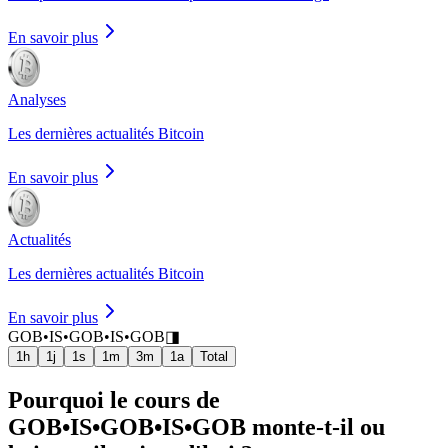
En savoir plus
Analyses
Les dernières actualités Bitcoin
En savoir plus
Actualités
Les dernières actualités Bitcoin
En savoir plus
GOB•IS•GOB•IS•GOB
◨
1h
1j
1s
1m
3m
1a
Total
Pourquoi le cours de
GOB•IS•GOB•IS•GOB monte-t-il ou