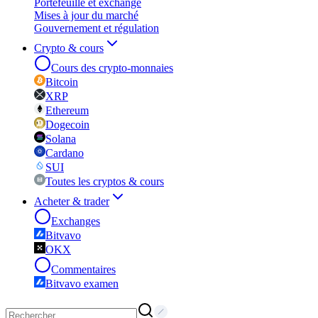
Portefeuille et exchange
Mises à jour du marché
Gouvernement et régulation
Crypto & cours
Cours des crypto-monnaies
Bitcoin
XRP
Ethereum
Dogecoin
Solana
Cardano
SUI
Toutes les cryptos & cours
Acheter & trader
Exchanges
Bitvavo
OKX
Commentaires
Bitvavo examen