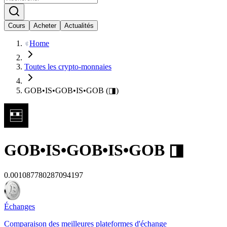
Cours
Acheter
Actualités
Home
Toutes les crypto-monnaies
GOB•IS•GOB•IS•GOB (◨)
GOB•IS•GOB•IS•GOB
◨
0.001087780287094197
Échanges
Comparaison des meilleures plateformes d'échange