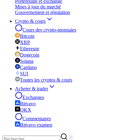
Portefeuille et exchange
Mises à jour du marché
Gouvernement et régulation
Crypto & cours
Cours des crypto-monnaies
Bitcoin
XRP
Ethereum
Dogecoin
Solana
Cardano
SUI
Toutes les cryptos & cours
Acheter & trader
Exchanges
Bitvavo
OKX
Commentaires
Bitvavo examen