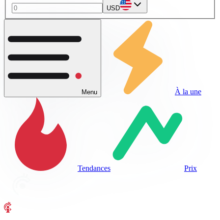
USD
À la une
Menu
Tendances
Prix