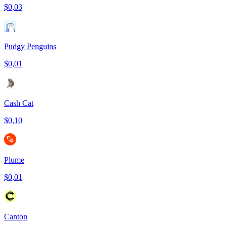
$0,03
Pudgy Penguins
$0,01
Cash Cat
$0,10
Plume
$0,01
Canton