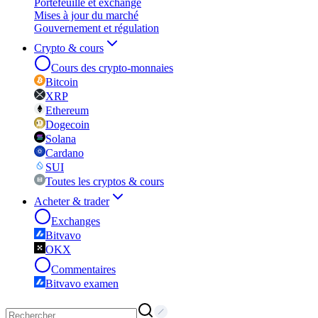
Portefeuille et exchange
Mises à jour du marché
Gouvernement et régulation
Crypto & cours
Cours des crypto-monnaies
Bitcoin
XRP
Ethereum
Dogecoin
Solana
Cardano
SUI
Toutes les cryptos & cours
Acheter & trader
Exchanges
Bitvavo
OKX
Commentaires
Bitvavo examen