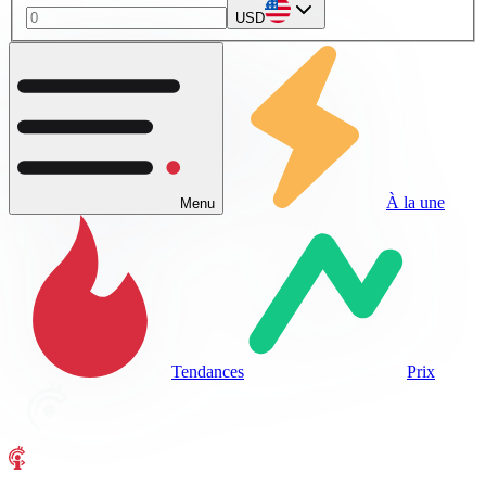
USD
À la une
Menu
Tendances
Prix