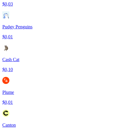
$0,03
Pudgy Penguins
$0,01
Cash Cat
$0,10
Plume
$0,01
Canton