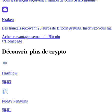
Tous les français reçoivent 1 million de coins SHIB gratuits.
Kraken
Les français reçoivent 25 euros de Bitcoin gratuits. Inscrivez-vous ma
Acheter avantageusement du Bitcoin
Homepage
Découvrir plus de crypto
Hashflow
$0,03
Pudgy Penguins
$0,01