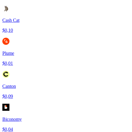
Cash Cat
$0,10
Plume
$0,01
Canton
$0,09
Biconomy
$0,04