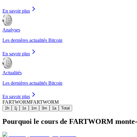
En savoir plus
Analyses
Les dernières actualités Bitcoin
En savoir plus
Actualités
Les dernières actualités Bitcoin
En savoir plus
FARTWORM
FARTWORM
1h
1j
1s
1m
3m
1a
Total
Pourquoi le cours de FARTWORM monte-t-il