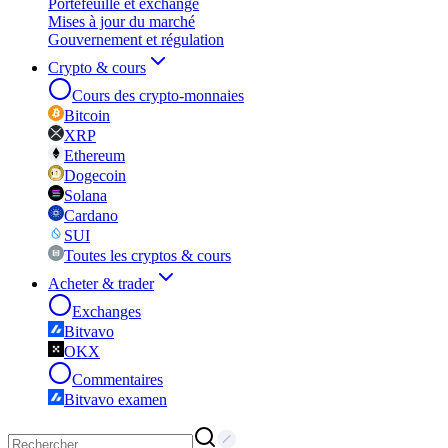
Portefeuille et exchange
Mises à jour du marché
Gouvernement et régulation
Crypto & cours
Cours des crypto-monnaies
Bitcoin
XRP
Ethereum
Dogecoin
Solana
Cardano
SUI
Toutes les cryptos & cours
Acheter & trader
Exchanges
Bitvavo
OKX
Commentaires
Bitvavo examen