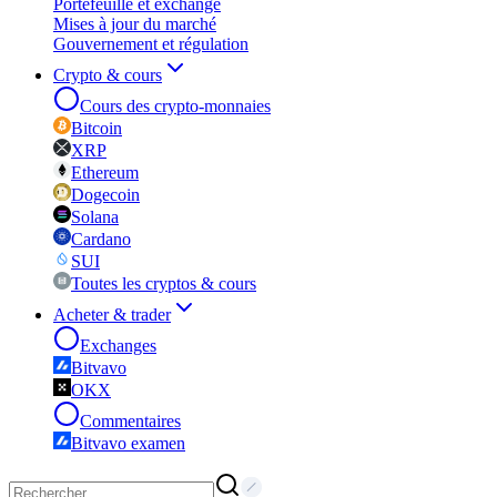
Portefeuille et exchange
Mises à jour du marché
Gouvernement et régulation
Crypto & cours
Cours des crypto-monnaies
Bitcoin
XRP
Ethereum
Dogecoin
Solana
Cardano
SUI
Toutes les cryptos & cours
Acheter & trader
Exchanges
Bitvavo
OKX
Commentaires
Bitvavo examen