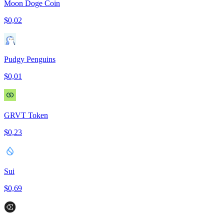
Moon Doge Coin
$0,02
Pudgy Penguins
$0,01
GRVT Token
$0,23
Sui
$0,69