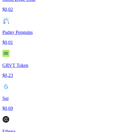
$0,02
Pudgy Penguins
$0,01
GRVT Token
$0,23
Sui
$0,69
Ethena