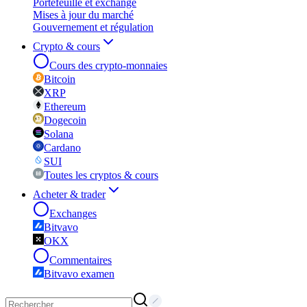
Portefeuille et exchange
Mises à jour du marché
Gouvernement et régulation
Crypto & cours
Cours des crypto-monnaies
Bitcoin
XRP
Ethereum
Dogecoin
Solana
Cardano
SUI
Toutes les cryptos & cours
Acheter & trader
Exchanges
Bitvavo
OKX
Commentaires
Bitvavo examen