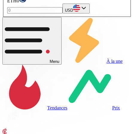
ETH0
USD
À la une
Menu
Tendances
Prix