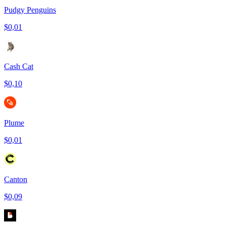
Pudgy Penguins
$0,01
Cash Cat
$0,10
Plume
$0,01
Canton
$0,09