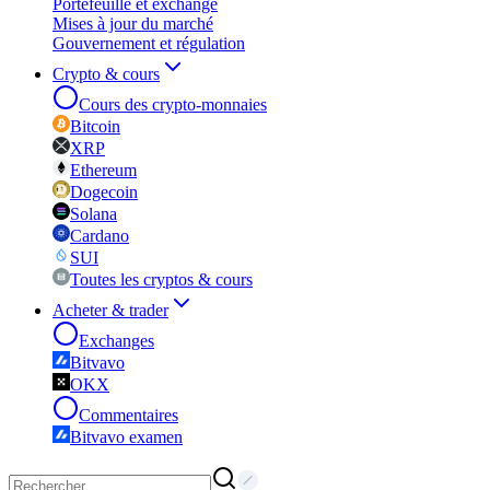
Portefeuille et exchange
Mises à jour du marché
Gouvernement et régulation
Crypto & cours
Cours des crypto-monnaies
Bitcoin
XRP
Ethereum
Dogecoin
Solana
Cardano
SUI
Toutes les cryptos & cours
Acheter & trader
Exchanges
Bitvavo
OKX
Commentaires
Bitvavo examen