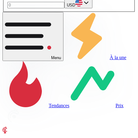
USD
À la une
Menu
Tendances
Prix