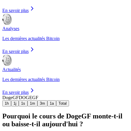
En savoir plus
Analyses
Les dernières actualités Bitcoin
En savoir plus
Actualités
Les dernières actualités Bitcoin
En savoir plus
DogeGF
DOGEGF
1h
1j
1s
1m
3m
1a
Total
Pourquoi le cours de DogeGF monte-t-il
ou baisse-t-il aujourd'hui ?