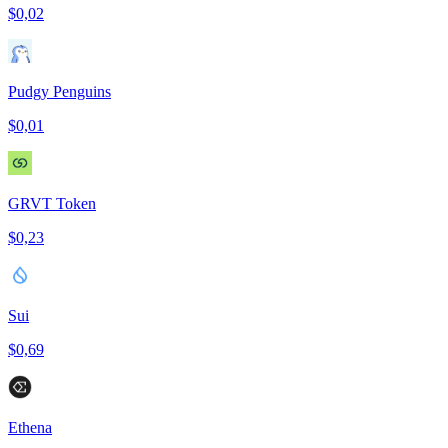
$0,02
Pudgy Penguins
$0,01
GRVT Token
$0,23
Sui
$0,69
Ethena