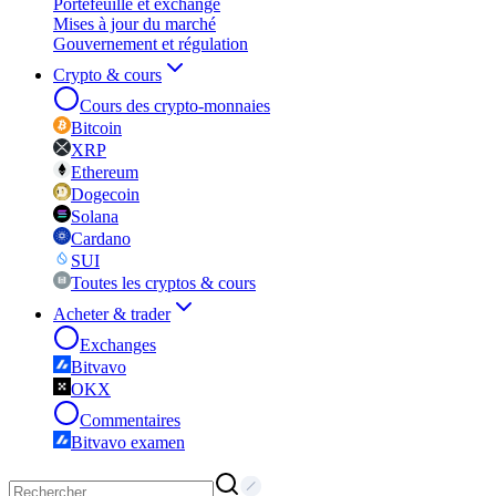
Portefeuille et exchange
Mises à jour du marché
Gouvernement et régulation
Crypto & cours
Cours des crypto-monnaies
Bitcoin
XRP
Ethereum
Dogecoin
Solana
Cardano
SUI
Toutes les cryptos & cours
Acheter & trader
Exchanges
Bitvavo
OKX
Commentaires
Bitvavo examen