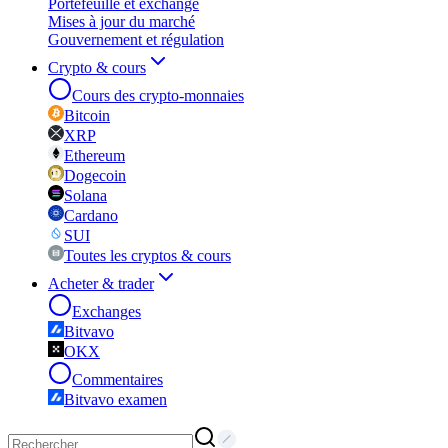
Portefeuille et exchange
Mises à jour du marché
Gouvernement et régulation
Crypto & cours
Cours des crypto-monnaies
Bitcoin
XRP
Ethereum
Dogecoin
Solana
Cardano
SUI
Toutes les cryptos & cours
Acheter & trader
Exchanges
Bitvavo
OKX
Commentaires
Bitvavo examen