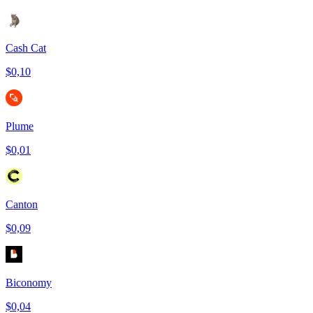
Cash Cat
$0,10
Plume
$0,01
Canton
$0,09
Biconomy
$0,04