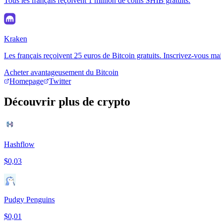
Tous les français reçoivent 1 million de coins SHIB gratuits.
Kraken
Les français reçoivent 25 euros de Bitcoin gratuits. Inscrivez-vous ma
Acheter avantageusement du Bitcoin
Homepage
Twitter
Découvrir plus de crypto
Hashflow
$0,03
Pudgy Penguins
$0,01