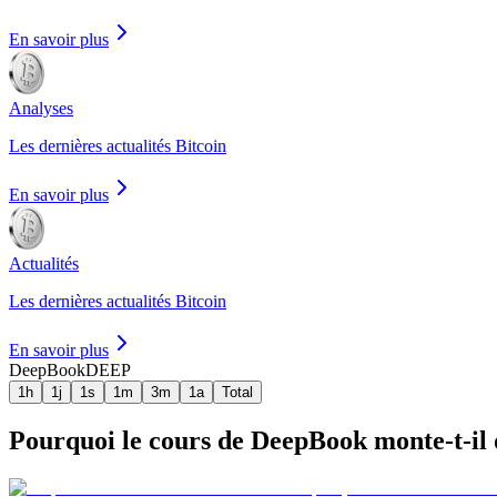
En savoir plus
Analyses
Les dernières actualités Bitcoin
En savoir plus
Actualités
Les dernières actualités Bitcoin
En savoir plus
DeepBook
DEEP
1h
1j
1s
1m
3m
1a
Total
Pourquoi le cours de DeepBook monte-t-il o