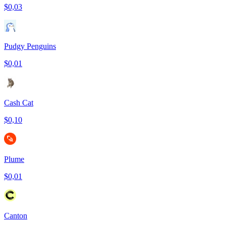
$0,03
Pudgy Penguins
$0,01
Cash Cat
$0,10
Plume
$0,01
Canton