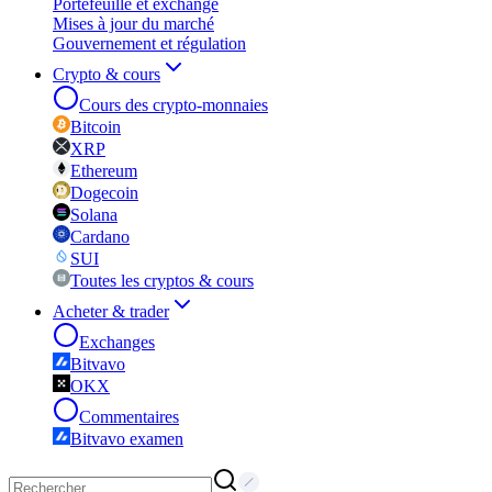
Portefeuille et exchange
Mises à jour du marché
Gouvernement et régulation
Crypto & cours
Cours des crypto-monnaies
Bitcoin
XRP
Ethereum
Dogecoin
Solana
Cardano
SUI
Toutes les cryptos & cours
Acheter & trader
Exchanges
Bitvavo
OKX
Commentaires
Bitvavo examen