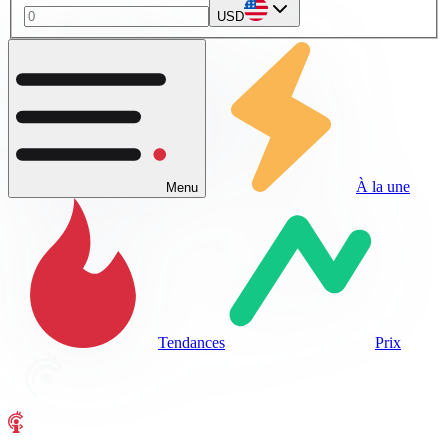
USD
À la une
Menu
Tendances
Prix