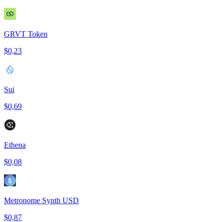
GRVT Token
$0,23
Sui
$0,69
Ethena
$0,08
Metronome Synth USD
$0,87