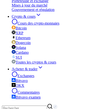
Portefeuille et exchange
Mises à jour du marché
Gouvernement et régulation
Crypto & cours
Cours des crypto-monnaies
Bitcoin
XRP
Ethereum
Dogecoin
Solana
Cardano
SUI
Toutes les cryptos & cours
Acheter & trader
Exchanges
Bitvavo
OKX
Commentaires
Bitvavo examen