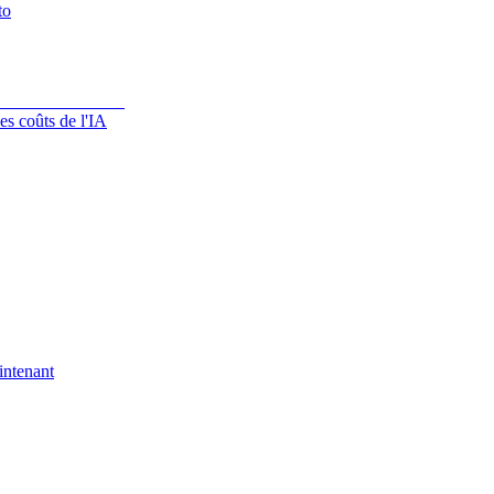
to
es coûts de l'IA
intenant