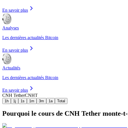
En savoir plus
Analyses
Les dernières actualités Bitcoin
En savoir plus
Actualités
Les dernières actualités Bitcoin
En savoir plus
CNH Tether
CNHT
1h
1j
1s
1m
3m
1a
Total
Pourquoi le cours de CNH Tether monte-t-il