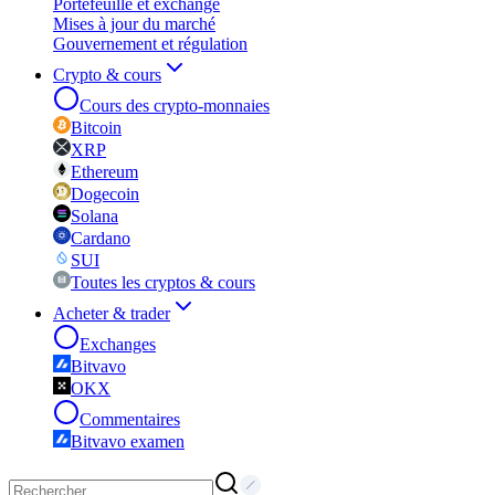
Portefeuille et exchange
Mises à jour du marché
Gouvernement et régulation
Crypto & cours
Cours des crypto-monnaies
Bitcoin
XRP
Ethereum
Dogecoin
Solana
Cardano
SUI
Toutes les cryptos & cours
Acheter & trader
Exchanges
Bitvavo
OKX
Commentaires
Bitvavo examen