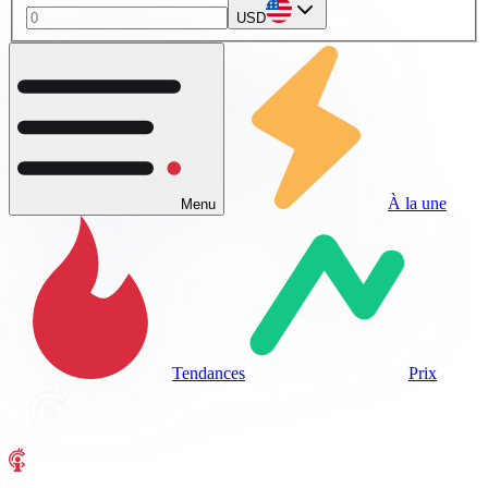
USD
À la une
Menu
Tendances
Prix