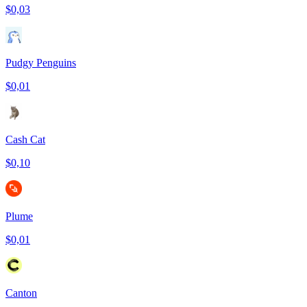
$0,03
Pudgy Penguins
$0,01
Cash Cat
$0,10
Plume
$0,01
Canton