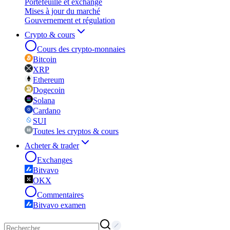
Portefeuille et exchange
Mises à jour du marché
Gouvernement et régulation
Crypto & cours
Cours des crypto-monnaies
Bitcoin
XRP
Ethereum
Dogecoin
Solana
Cardano
SUI
Toutes les cryptos & cours
Acheter & trader
Exchanges
Bitvavo
OKX
Commentaires
Bitvavo examen