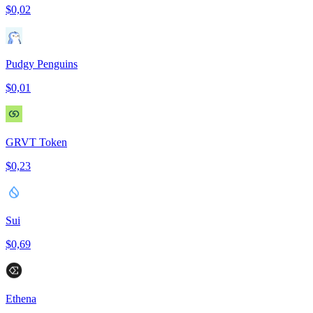
$0,02
Pudgy Penguins
$0,01
GRVT Token
$0,23
Sui
$0,69
Ethena