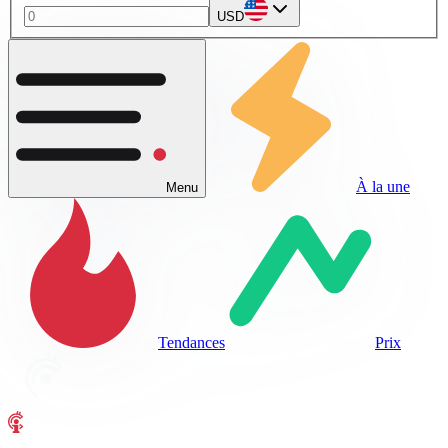
USD
À la une
Menu
Tendances
Prix