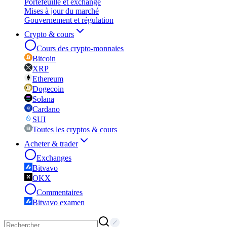
Portefeuille et exchange
Mises à jour du marché
Gouvernement et régulation
Crypto & cours
Cours des crypto-monnaies
Bitcoin
XRP
Ethereum
Dogecoin
Solana
Cardano
SUI
Toutes les cryptos & cours
Acheter & trader
Exchanges
Bitvavo
OKX
Commentaires
Bitvavo examen