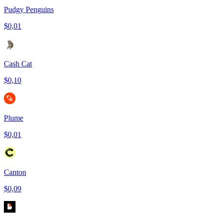
Pudgy Penguins
$0,01
Cash Cat
$0,10
Plume
$0,01
Canton
$0,09