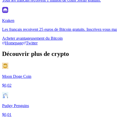
Tous les français reçoivent 1 million de coins SHIB gratuits.
Kraken
Les français reçoivent 25 euros de Bitcoin gratuits. Inscrivez-vous ma
Acheter avantageusement du Bitcoin
Homepage
Twitter
Découvrir plus de crypto
Moon Doge Coin
$0,02
Pudgy Penguins
$0,01