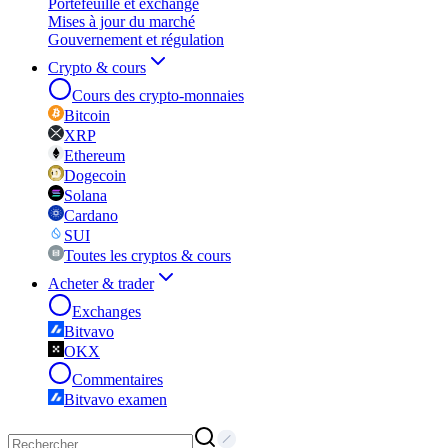
Portefeuille et exchange
Mises à jour du marché
Gouvernement et régulation
Crypto & cours
Cours des crypto-monnaies
Bitcoin
XRP
Ethereum
Dogecoin
Solana
Cardano
SUI
Toutes les cryptos & cours
Acheter & trader
Exchanges
Bitvavo
OKX
Commentaires
Bitvavo examen