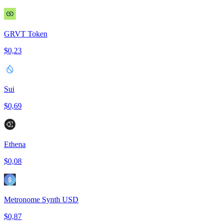
GRVT Token
$0,23
Sui
$0,69
Ethena
$0,08
Metronome Synth USD
$0,87