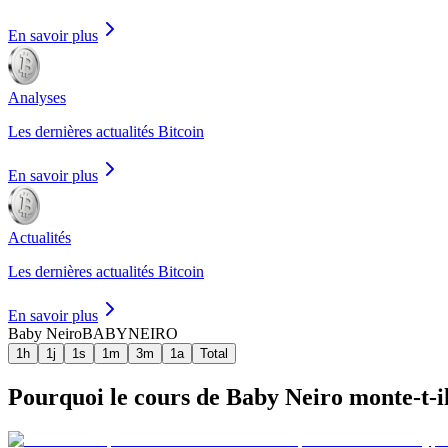
En savoir plus
Analyses
Les dernières actualités Bitcoin
En savoir plus
Actualités
Les dernières actualités Bitcoin
En savoir plus
Baby Neiro
BABYNEIRO
1h
1j
1s
1m
3m
1a
Total
Pourquoi le cours de Baby Neiro monte-t-il 