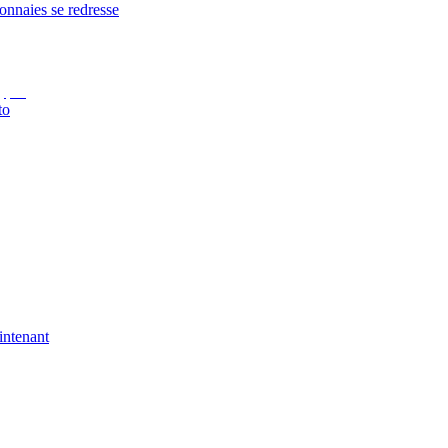
onnaies se redresse
to
intenant