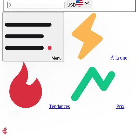
USD
À la une
Menu
Tendances
Prix