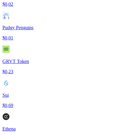
$0,02
Pudgy Penguins
$0,01
GRVT Token
$0,23
Sui
$0,69
Ethena