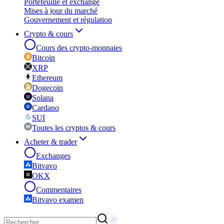
Portefeuille et exchange
Mises à jour du marché
Gouvernement et régulation
Crypto & cours
Cours des crypto-monnaies
Bitcoin
XRP
Ethereum
Dogecoin
Solana
Cardano
SUI
Toutes les cryptos & cours
Acheter & trader
Exchanges
Bitvavo
OKX
Commentaires
Bitvavo examen