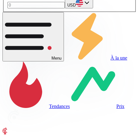
USD
À la une
Menu
Tendances
Prix