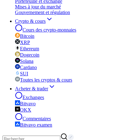
Portefeuille et exchange
Mises à jour du marché
Gouvernement et régulation
Crypto & cours
Cours des crypto-monnaies
Bitcoin
XRP
Ethereum
Dogecoin
Solana
Cardano
SUI
Toutes les cryptos & cours
Acheter & trader
Exchanges
Bitvavo
OKX
Commentaires
Bitvavo examen