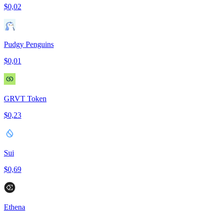
$0,02
Pudgy Penguins
$0,01
GRVT Token
$0,23
Sui
$0,69
Ethena