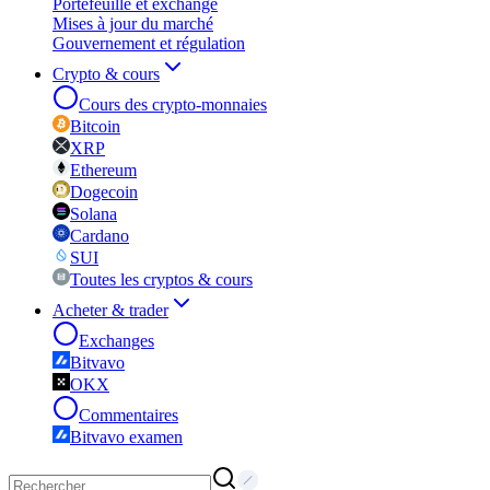
Portefeuille et exchange
Mises à jour du marché
Gouvernement et régulation
Crypto & cours
Cours des crypto-monnaies
Bitcoin
XRP
Ethereum
Dogecoin
Solana
Cardano
SUI
Toutes les cryptos & cours
Acheter & trader
Exchanges
Bitvavo
OKX
Commentaires
Bitvavo examen