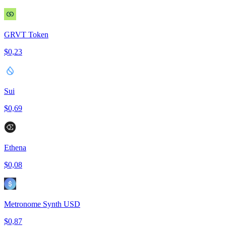
GRVT Token
$0,23
Sui
$0,69
Ethena
$0,08
Metronome Synth USD
$0,87