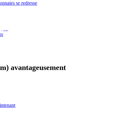
onnaies se redresse
to
um) avantageusement
intenant