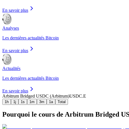
En savoir plus
Analyses
Les dernières actualités Bitcoin
En savoir plus
Actualités
Les dernières actualités Bitcoin
En savoir plus
Arbitrum Bridged USDC (Arbitrum)
USDC.E
1h
1j
1s
1m
3m
1a
Total
Pourquoi le cours de Arbitrum Bridged USD