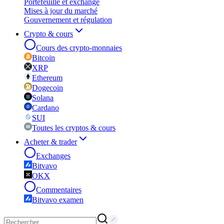
Portefeuille et exchange
Mises à jour du marché
Gouvernement et régulation
Crypto & cours
Cours des crypto-monnaies
Bitcoin
XRP
Ethereum
Dogecoin
Solana
Cardano
SUI
Toutes les cryptos & cours
Acheter & trader
Exchanges
Bitvavo
OKX
Commentaires
Bitvavo examen