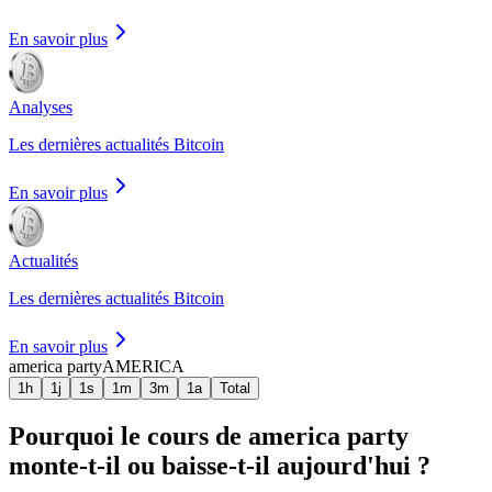
En savoir plus
Analyses
Les dernières actualités Bitcoin
En savoir plus
Actualités
Les dernières actualités Bitcoin
En savoir plus
america party
AMERICA
1h
1j
1s
1m
3m
1a
Total
Pourquoi le cours de america party
monte-t-il ou baisse-t-il aujourd'hui ?