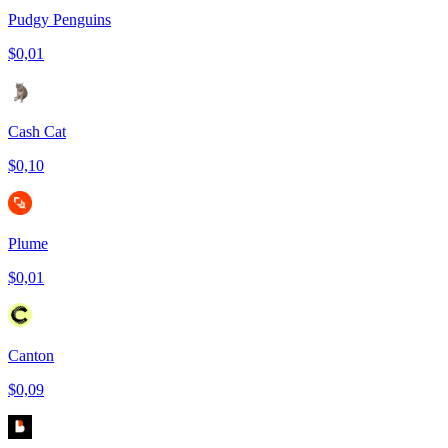
Pudgy Penguins
$0,01
Cash Cat
$0,10
Plume
$0,01
Canton
$0,09