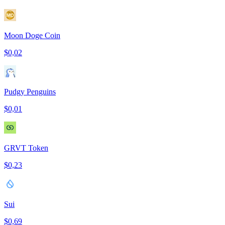
Moon Doge Coin
$0,02
Pudgy Penguins
$0,01
GRVT Token
$0,23
Sui
$0,69