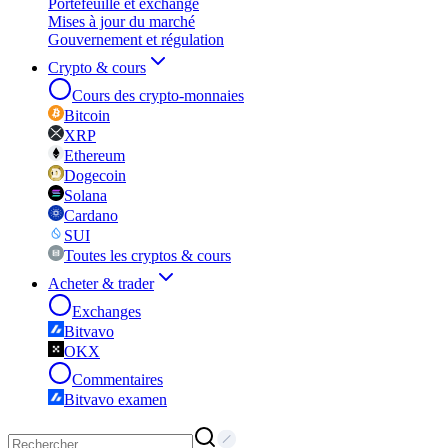
Portefeuille et exchange
Mises à jour du marché
Gouvernement et régulation
Crypto & cours
Cours des crypto-monnaies
Bitcoin
XRP
Ethereum
Dogecoin
Solana
Cardano
SUI
Toutes les cryptos & cours
Acheter & trader
Exchanges
Bitvavo
OKX
Commentaires
Bitvavo examen