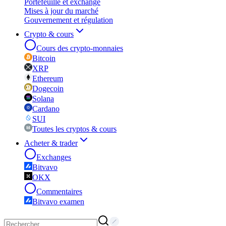
Portefeuille et exchange
Mises à jour du marché
Gouvernement et régulation
Crypto & cours
Cours des crypto-monnaies
Bitcoin
XRP
Ethereum
Dogecoin
Solana
Cardano
SUI
Toutes les cryptos & cours
Acheter & trader
Exchanges
Bitvavo
OKX
Commentaires
Bitvavo examen