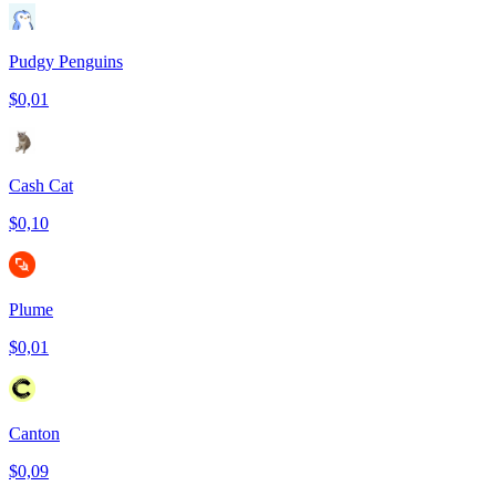
Pudgy Penguins
$0,01
Cash Cat
$0,10
Plume
$0,01
Canton
$0,09