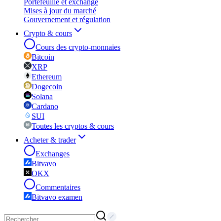
Portefeuille et exchange
Mises à jour du marché
Gouvernement et régulation
Crypto & cours
Cours des crypto-monnaies
Bitcoin
XRP
Ethereum
Dogecoin
Solana
Cardano
SUI
Toutes les cryptos & cours
Acheter & trader
Exchanges
Bitvavo
OKX
Commentaires
Bitvavo examen