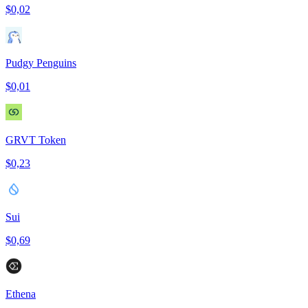
$0,02
Pudgy Penguins
$0,01
GRVT Token
$0,23
Sui
$0,69
Ethena