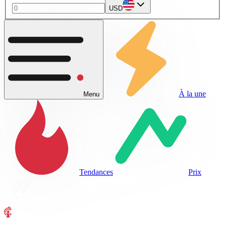
USD
À la une
Menu
Tendances
Prix