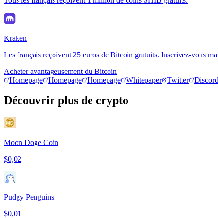
Tous les français reçoivent 1 million de coins SHIB gratuits.
Kraken
Les français reçoivent 25 euros de Bitcoin gratuits. Inscrivez-vous ma
Acheter avantageusement du Bitcoin
Homepage
Homepage
Homepage
Whitepaper
Twitter
Discor
Découvrir plus de crypto
Moon Doge Coin
$0,02
Pudgy Penguins
$0,01