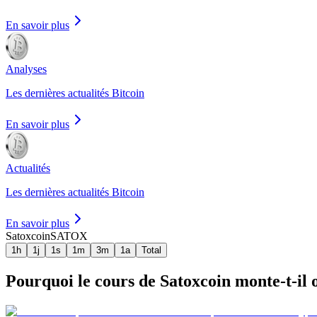
En savoir plus
Analyses
Les dernières actualités Bitcoin
En savoir plus
Actualités
Les dernières actualités Bitcoin
En savoir plus
Satoxcoin
SATOX
1h
1j
1s
1m
3m
1a
Total
Pourquoi le cours de Satoxcoin monte-t-il o