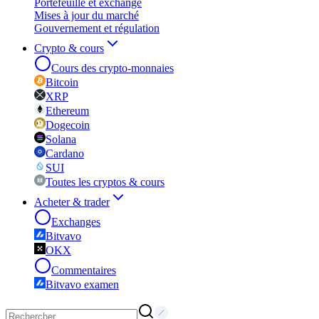
Portefeuille et exchange
Mises à jour du marché
Gouvernement et régulation
Crypto & cours
Cours des crypto-monnaies
Bitcoin
XRP
Ethereum
Dogecoin
Solana
Cardano
SUI
Toutes les cryptos & cours
Acheter & trader
Exchanges
Bitvavo
OKX
Commentaires
Bitvavo examen