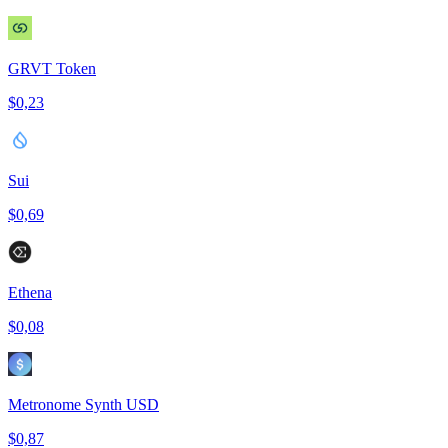
GRVT Token
$0,23
Sui
$0,69
Ethena
$0,08
Metronome Synth USD
$0,87