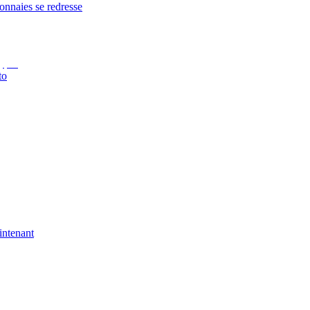
onnaies se redresse
to
intenant