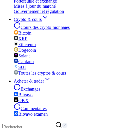
Portefeuille et exchange
Mises à jour du marché
Gouvernement et régulation
Crypto & cours
Cours des crypto-monnaies
Bitcoin
XRP
Ethereum
Dogecoin
Solana
Cardano
SUI
Toutes les cryptos & cours
Acheter & trader
Exchanges
Bitvavo
OKX
Commentaires
Bitvavo examen