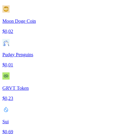
Moon Doge Coin
$0,02
Pudgy Penguins
$0,01
GRVT Token
$0,23
Sui
$0,69