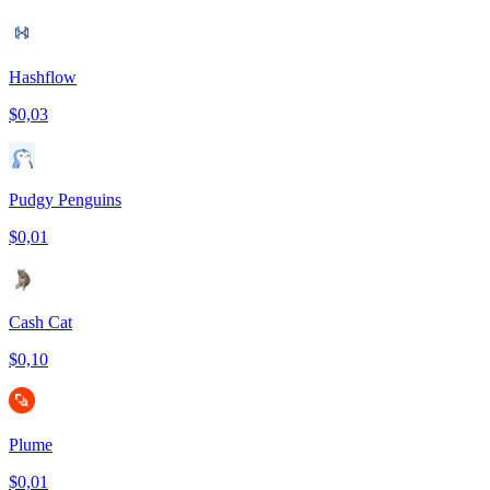
Hashflow
$0,03
Pudgy Penguins
$0,01
Cash Cat
$0,10
Plume
$0,01