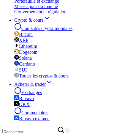
Portefeuille et exchange
Mises à jour du marché
Gouvernement et régulation
Crypto & cours
Cours des crypto-monnaies
Bitcoin
XRP
Ethereum
Dogecoin
Solana
Cardano
SUI
Toutes les cryptos & cours
Acheter & trader
Exchanges
Bitvavo
OKX
Commentaires
Bitvavo examen